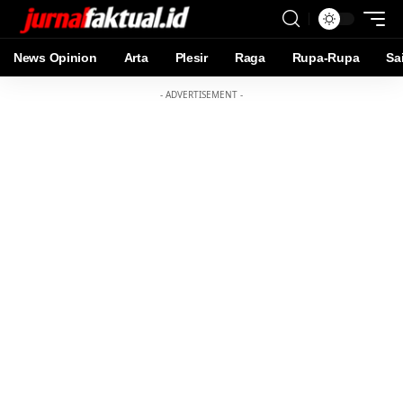
News Opinion
Arta
Plesir
Raga
Rupa-Rupa
Sa
- ADVERTISEMENT -