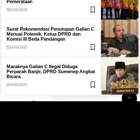
Pemerataan
25/05/2025
Surat Rekomendasi Penutupan Galian C
Menuai Polemik, Ketua DPRD dan
Komisi III Beda Pandangan
25/05/2025
Maraknya Galian C Ilegal Diduga
Perparah Banjir, DPRD Sumenep Angkat
Bicara
18/05/2025
1
…
2
3
9
10