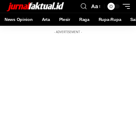
Aa
News Opinion
Arta
Plesir
Raga
Rupa-Rupa
Sa
- ADVERTISEMENT -