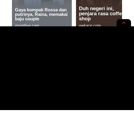
HEADLINE
Ratusan Mahasiswa UTM
Geruduk PN Bangkalan, Tuntut
Hukuman Mati untuk Pelaku
Pembunuhan Een Jumianti
2 MIN READ
BY
PUBLISHED: 21/05/2025
REDAKSI