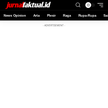
News Opinion
Arta
Plesir
Raga
Rupa-Rupa
Sa
- ADVERTISEMENT -