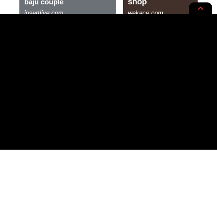
KOSMETIK
RUPA-RUPA
Menyulap Wajahmu Menjadi
Bersinar dengan 8 Tips Clean
Girl Makeup ala Taylor Russell!
3 MIN READ
BY
PUBLISHED: 29/03/2024
NOER AZIZAH