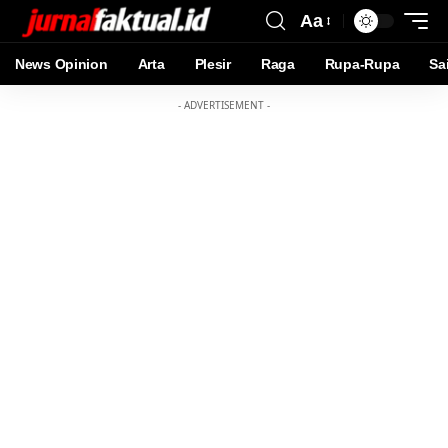
Aa
News Opinion
Arta
Plesir
Raga
Rupa-Rupa
Sa
- ADVERTISEMENT -