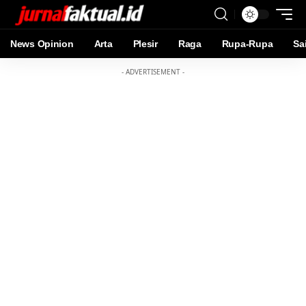
News Opinion
Arta
Plesir
Raga
Rupa-Rupa
Sa
- ADVERTISEMENT -