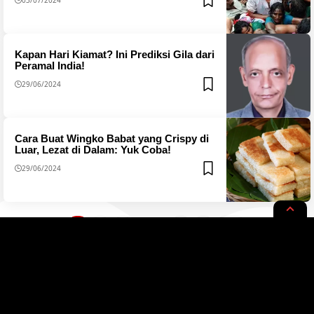
Kapan Hari Kiamat? Ini Prediksi Gila dari
Peramal India!
29/06/2024
Cara Buat Wingko Babat yang Crispy di
Luar, Lezat di Dalam: Yuk Coba!
29/06/2024
1
…
2
3
7
8