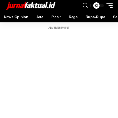
News Opinion
Arta
Plesir
Raga
Rupa-Rupa
Sa
- ADVERTISEMENT -