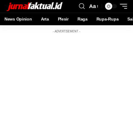
Aa
News Opinion
Arta
Plesir
Raga
Rupa-Rupa
Sa
- ADVERTISEMENT -