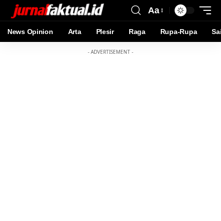
Aa
News Opinion
Arta
Plesir
Raga
Rupa-Rupa
Sa
- ADVERTISEMENT -