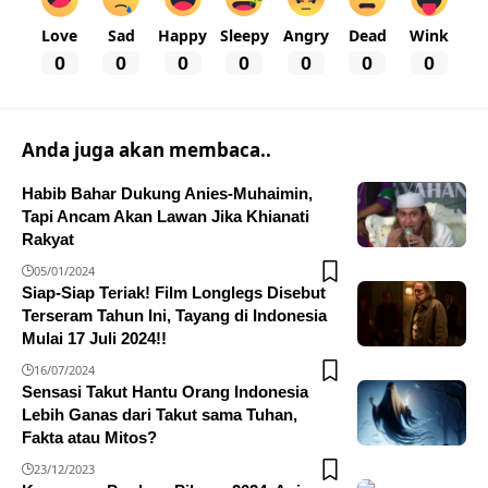
Love
Sad
Happy
Sleepy
Angry
Dead
Wink
0
0
0
0
0
0
0
Anda juga akan membaca..
Habib Bahar Dukung Anies-Muhaimin,
Tapi Ancam Akan Lawan Jika Khianati
Rakyat
05/01/2024
Siap-Siap Teriak! Film Longlegs Disebut
Terseram Tahun Ini, Tayang di Indonesia
Mulai 17 Juli 2024!!
16/07/2024
Sensasi Takut Hantu Orang Indonesia
Lebih Ganas dari Takut sama Tuhan,
Fakta atau Mitos?
23/12/2023