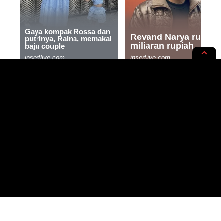
INTERNASIONAL
NEWS OPINION
Mau Dapat Duit 3,5 Juta? Ikutan
Kartu Prakerja Gelombang 63
Yuk!
3 MIN READ
BY
- CONTENT CREATOR
PUBLISHED: 04/01/2024
NOER HUDA