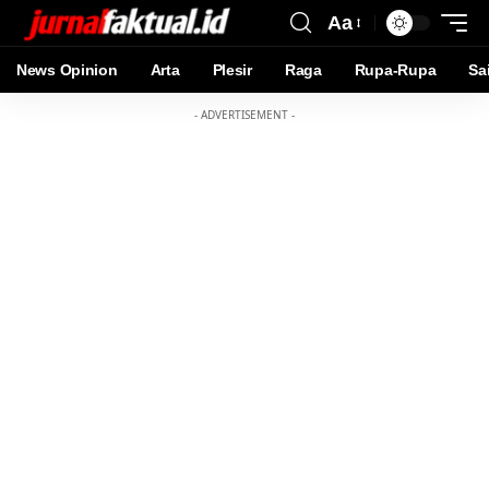
Aa
News Opinion
Arta
Plesir
Raga
Rupa-Rupa
Sa
- ADVERTISEMENT -