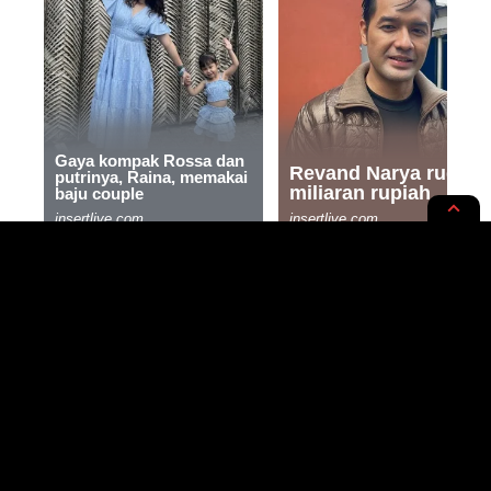
KISAH
RUPA-RUPA
Museum Nasional Terbakar,
Nadiem Makarim Tiba di Lokasi
di Tengah Malam
4 MIN READ