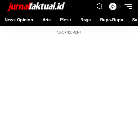
News Opinion
Arta
Plesir
Raga
Rupa-Rupa
Sa
- ADVERTISEMENT -