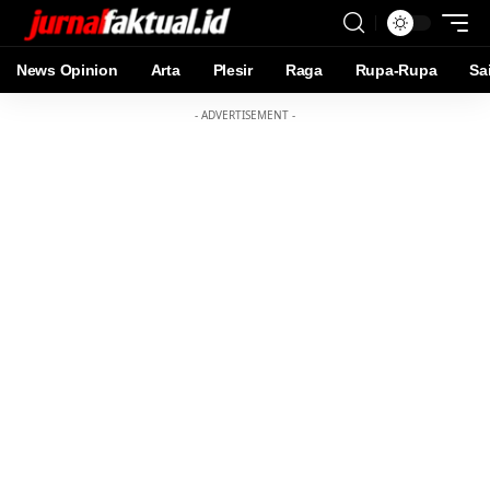
News Opinion
Arta
Plesir
Raga
Rupa-Rupa
Sa
- ADVERTISEMENT -