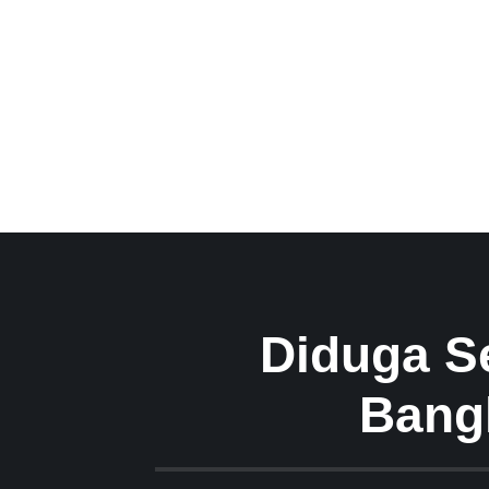
Diduga S
Bangk