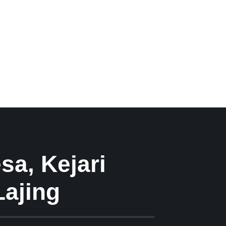
a, Kejari
Lajing