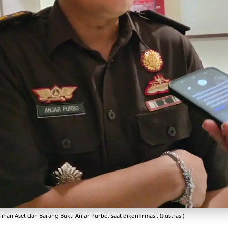
ihan Aset dan Barang Bukti Anjar Purbo, saat dikonfirmasi. (Ilustrasi)