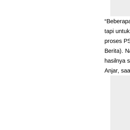
“Beberap
tapi untu
proses P
Berita). 
hasilnya 
Anjar, saa