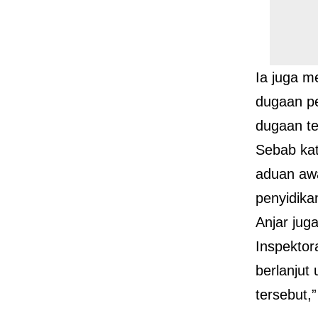
Ia juga m
dugaan p
dugaan te
Sebab kat
aduan awa
penyidika
Anjar jug
Inspektor
berlanjut
tersebut,