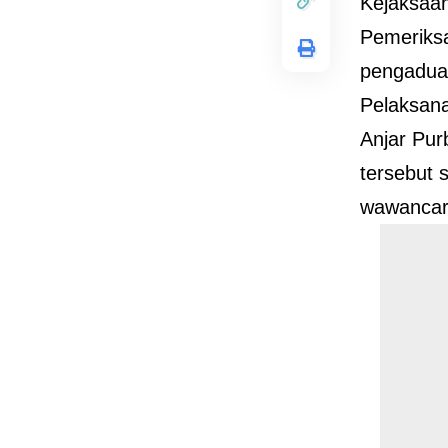
Kejaksaan
Pemeriksa
pengadua
Pelaksana 
Anjar Pur
tersebut 
wawancar