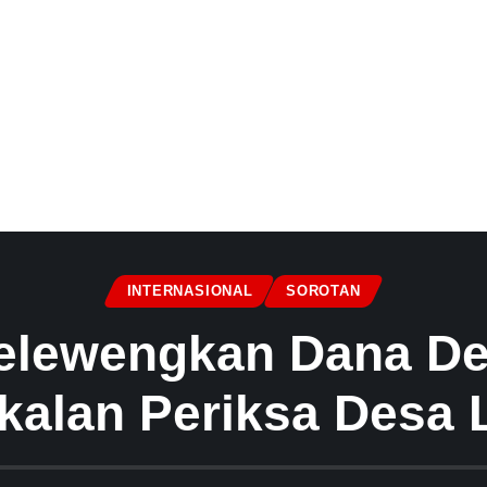
INTERNASIONAL
SOROTAN
elewengkan Dana Des
alan Periksa Desa 