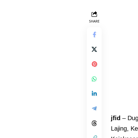
SHARE
jfid
– Dug
Lajing, K