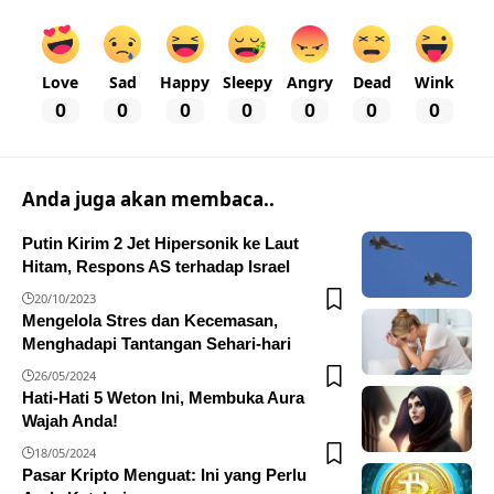
Love
Sad
Happy
Sleepy
Angry
Dead
Wink
0
0
0
0
0
0
0
Anda juga akan membaca..
Putin Kirim 2 Jet Hipersonik ke Laut
Hitam, Respons AS terhadap Israel
20/10/2023
Mengelola Stres dan Kecemasan,
Menghadapi Tantangan Sehari-hari
26/05/2024
Hati-Hati 5 Weton Ini, Membuka Aura
Wajah Anda!
18/05/2024
Pasar Kripto Menguat: Ini yang Perlu