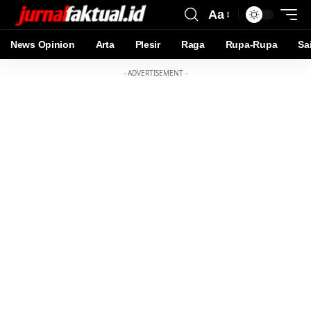
Aa
News Opinion
Arta
Plesir
Raga
Rupa-Rupa
Sa
- ADVERTISEMENT -