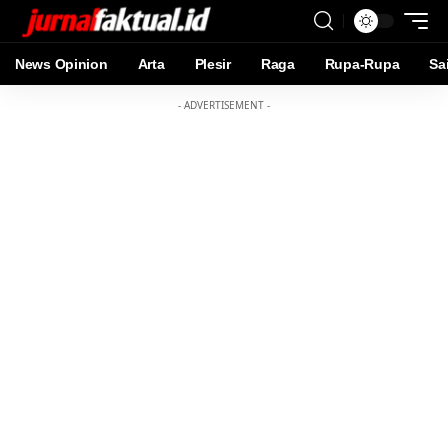
News Opinion
Arta
Plesir
Raga
Rupa-Rupa
Sa
- ADVERTISEMENT -