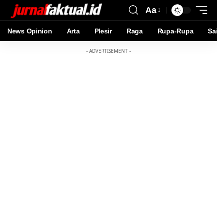
Aa
News Opinion
Arta
Plesir
Raga
Rupa-Rupa
Sa
- ADVERTISEMENT -