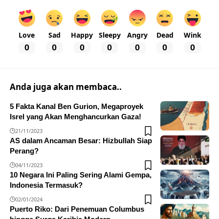
Love
Sad
Happy
Sleepy
Angry
Dead
Wink
0
0
0
0
0
0
0
Anda juga akan membaca..
5 Fakta Kanal Ben Gurion, Megaproyek
Isrel yang Akan Menghancurkan Gaza!
21/11/2023
AS dalam Ancaman Besar: Hizbullah Siap
Perang?
04/11/2023
10 Negara Ini Paling Sering Alami Gempa,
Indonesia Termasuk?
02/01/2024
Puerto Riko: Dari Penemuan Columbus