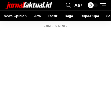
Aa
News Opinion
Arta
Plesir
Raga
Rupa-Rupa
Sa
- ADVERTISEMENT -