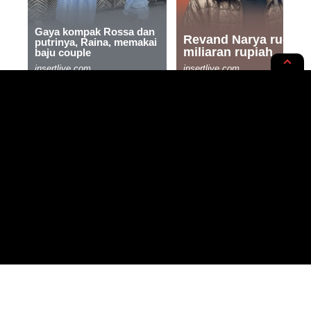
NEWS OPINION
Jokowi Tetapkan Libur Bersama
Bagi Semua ASN, Berikut Jadwal
Libur 2024 yang Ditetapkan!
2 MIN READ
BY
PUBLISHED: 10/01/2024
LUKMAN SANJAYA