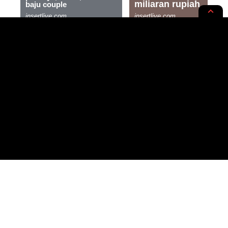
RUPA-RUPA
STYLE & MODE
Sensasi Aroma Surga di Rumah
Kamu, Mau Tau Caranya?
2 MIN READ
BY
PUBLISHED: 16/04/2024
FAHRUR ROZI