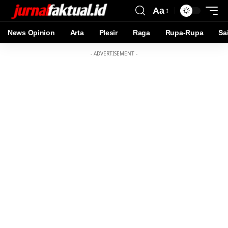
Aa
News Opinion
Arta
Plesir
Raga
Rupa-Rupa
Sa
- ADVERTISEMENT -