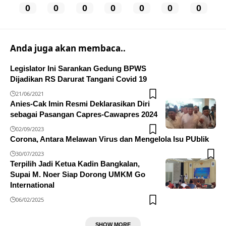
0
0
0
0
0
0
0
Anda juga akan membaca..
Legislator Ini Sarankan Gedung BPWS
Dijadikan RS Darurat Tangani Covid 19
21/06/2021
Anies-Cak Imin Resmi Deklarasikan Diri
sebagai Pasangan Capres-Cawapres 2024
02/09/2023
Corona, Antara Melawan Virus dan Mengelola Isu PUblik
30/07/2023
Terpilih Jadi Ketua Kadin Bangkalan,
Supai M. Noer Siap Dorong UMKM Go
International
06/02/2025
SHOW MORE