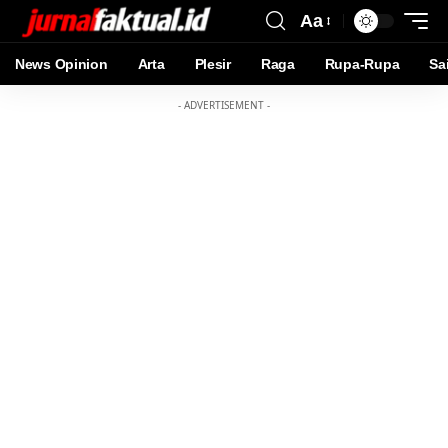
Aa
News Opinion
Arta
Plesir
Raga
Rupa-Rupa
Sa
- ADVERTISEMENT -