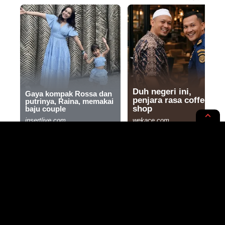
INTERNASIONAL
NEWS OPINION
Riwayat Kesehatan Paus
Fransiskus: Dari Operasi Paru-
Paru hingga Bronkitis Akut di
Usia 88 Tahun