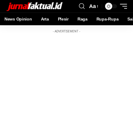
Aa
News Opinion
Arta
Plesir
Raga
Rupa-Rupa
Sa
- ADVERTISEMENT -