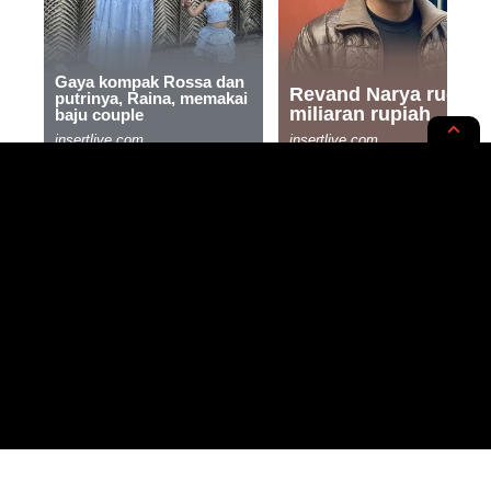
INTERNASIONAL
NEWS OPINION
Inilah Merek-Merek Kopi yang
Mendukung Pendudukan Israel
di Palestina
3 MIN READ
BY
- WRITER, SAINTIFIC ENTHUSIAST
PUBLISHED: 19/11/2023
RASYIQI