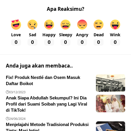
Apa Reaksimu?
Love
Sad
Happy
Sleepy
Angry
Dead
Wink
0
0
0
0
0
0
0
Anda juga akan membaca..
Fix! Produk Nestlé dan Osem Masuk
Daftar Boikot
03/12/2023
Anak Siapa Abdullah Sekumpul? Ini Dia
Profil dari Suami Soibah yang Lagi Viral
di TikTok!
24/06/2024
Menjelajahi Metode Tradisional Produksi
Tinta: Mari Intip!