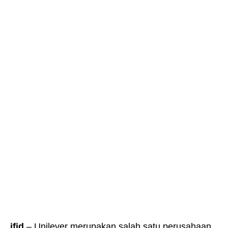
jfid
– Unilever merupakan salah satu perusahaan