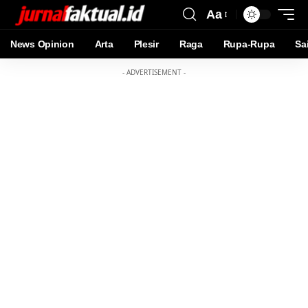
Aa
News Opinion
Arta
Plesir
Raga
Rupa-Rupa
Sa
- ADVERTISEMENT -