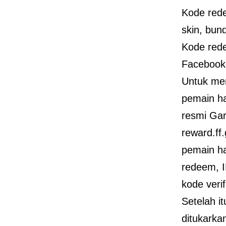
Kode rede
skin, bund
Kode rede
Facebook,
Untuk me
pemain h
resmi Gar
reward.ff
pemain h
redeem, I
kode verif
Setelah i
ditukarka