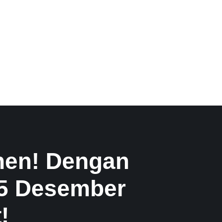
anen! Dengan
 5 Desember
!