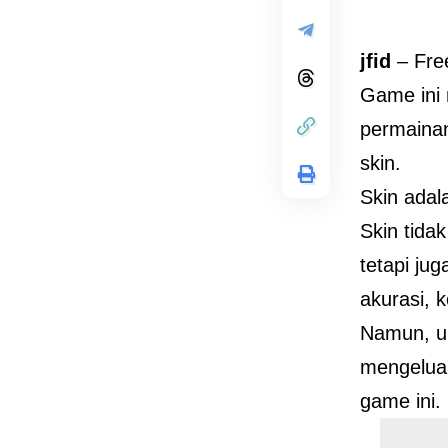
jfid
– Free
Game ini 
permainan
skin.
Skin adal
Skin tida
tetapi ju
akurasi, 
Namun, un
mengelua
game ini.