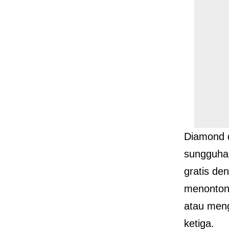
Diamond d
sungguhan
gratis den
menonton 
atau meng
ketiga.