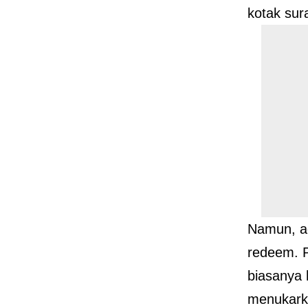
kotak sura
Namun, a
redeem. P
biasanya 
menukark