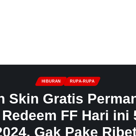
HIBURAN
RUPA-RUPA
n Skin Gratis Perm
 Redeem FF Hari ini
2024, Gak Pake Ribet