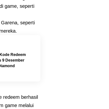
di game, seperti
 Garena, seperti
 mereka.
! Kode Redeem
u 9 Desember
 Diamond
e redeem berhasil
lam game melalui