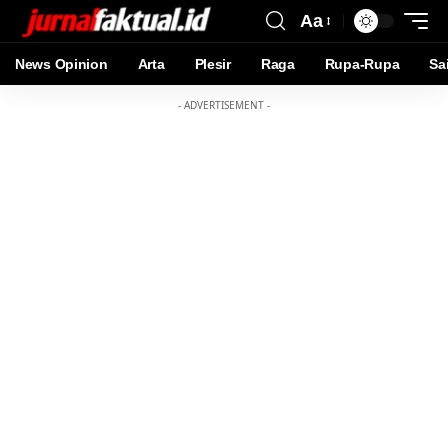
Aa
News Opinion
Arta
Plesir
Raga
Rupa-Rupa
Sa
- ADVERTISEMENT -