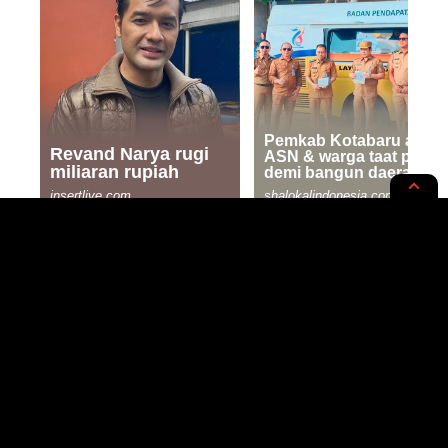
INTERNASIONAL
NEWS OPINION
SOROTAN
TikTok Star Megan Rice Jadi
Mualaf, Begini Kisahnya!
2 MIN READ
BY
- WRITER, SAINTIFIC ENTHUSIAST
PUBLISHED: 12/11/2023
RASYIQI