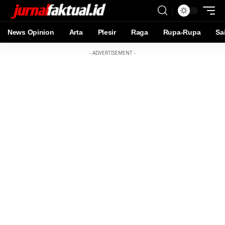
News Opinion
Arta
Plesir
Raga
Rupa-Rupa
Sa
- ADVERTISEMENT -