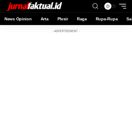
News Opinion
Arta
Plesir
Raga
Rupa-Rupa
Sa
- ADVERTISEMENT -