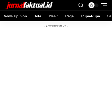
News Opinion
Arta
Plesir
Raga
Rupa-Rupa
Sa
- ADVERTISEMENT -