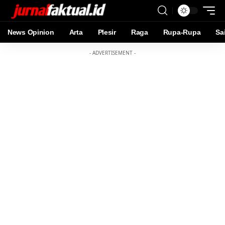
News Opinion
Arta
Plesir
Raga
Rupa-Rupa
Sa
- ADVERTISEMENT -