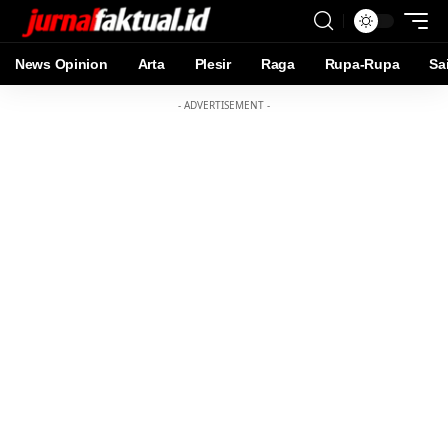
News Opinion
Arta
Plesir
Raga
Rupa-Rupa
Sa
- ADVERTISEMENT -