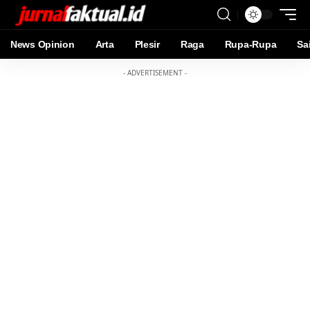
News Opinion
Arta
Plesir
Raga
Rupa-Rupa
Sa
- ADVERTISEMENT -