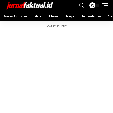
News Opinion
Arta
Plesir
Raga
Rupa-Rupa
Sa
- ADVERTISEMENT -