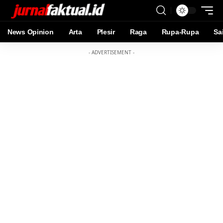
News Opinion
Arta
Plesir
Raga
Rupa-Rupa
Sa
- ADVERTISEMENT -