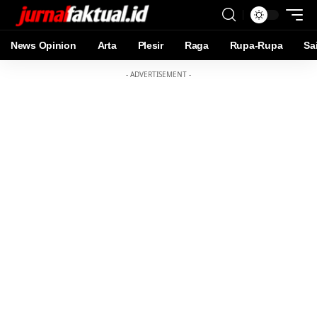
News Opinion
Arta
Plesir
Raga
Rupa-Rupa
Sa
- ADVERTISEMENT -