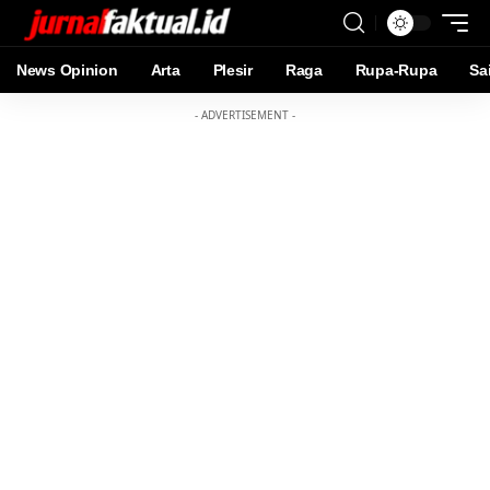
News Opinion
Arta
Plesir
Raga
Rupa-Rupa
Sa
- ADVERTISEMENT -