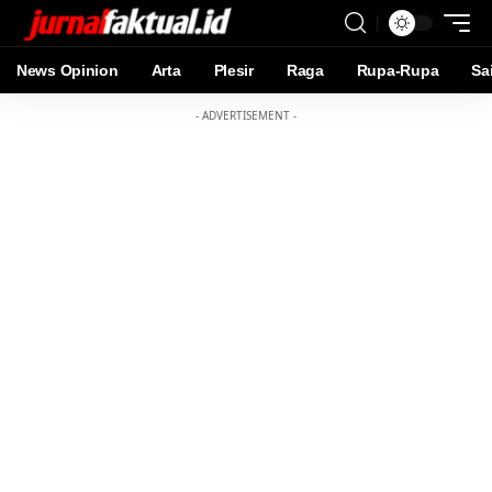
News Opinion
Arta
Plesir
Raga
Rupa-Rupa
Sa
- ADVERTISEMENT -