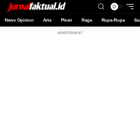
News Opinion
Arta
Plesir
Raga
Rupa-Rupa
Sa
- ADVERTISEMENT -