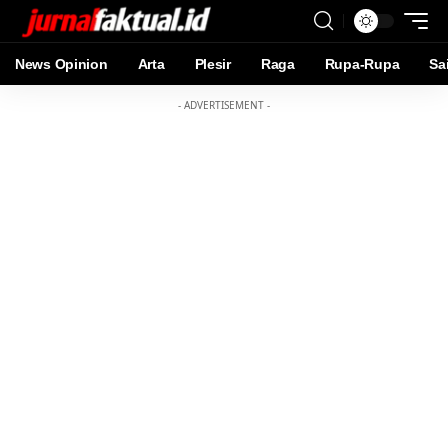
News Opinion
Arta
Plesir
Raga
Rupa-Rupa
Sa
- ADVERTISEMENT -