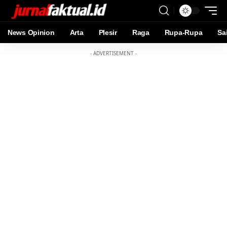
News Opinion
Arta
Plesir
Raga
Rupa-Rupa
Sa
- ADVERTISEMENT -