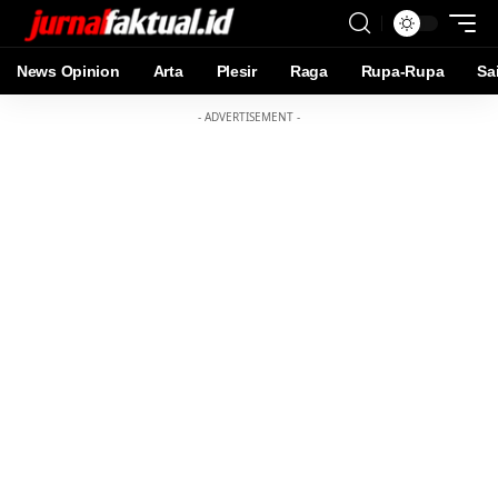
News Opinion
Arta
Plesir
Raga
Rupa-Rupa
Sa
- ADVERTISEMENT -