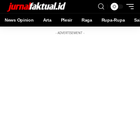
News Opinion
Arta
Plesir
Raga
Rupa-Rupa
Sa
- ADVERTISEMENT -