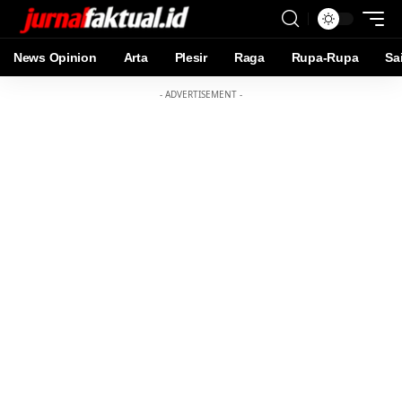
News Opinion
Arta
Plesir
Raga
Rupa-Rupa
Sa
- ADVERTISEMENT -