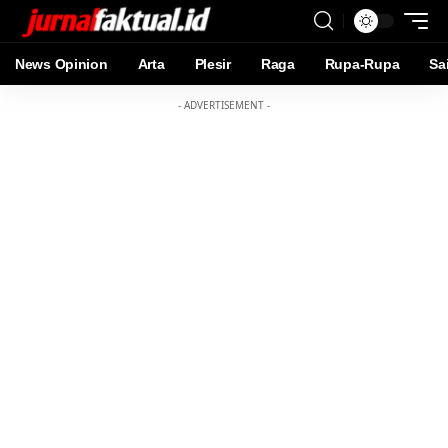
News Opinion
Arta
Plesir
Raga
Rupa-Rupa
Sa
- ADVERTISEMENT -