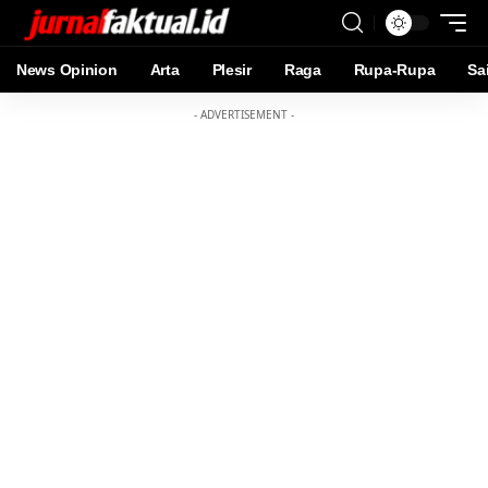
News Opinion
Arta
Plesir
Raga
Rupa-Rupa
Sa
- ADVERTISEMENT -