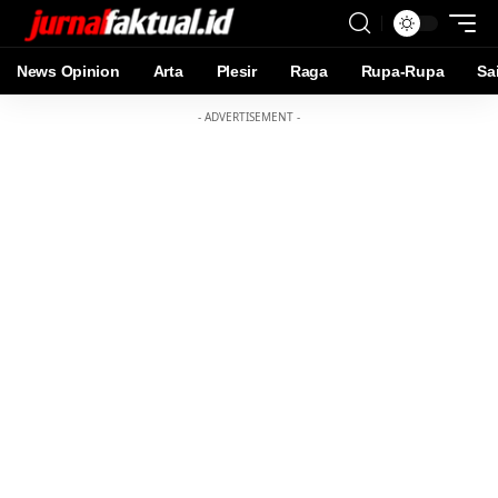
News Opinion
Arta
Plesir
Raga
Rupa-Rupa
Sa
- ADVERTISEMENT -