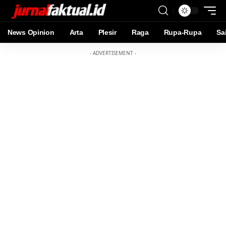
News Opinion
Arta
Plesir
Raga
Rupa-Rupa
Sa
- ADVERTISEMENT -