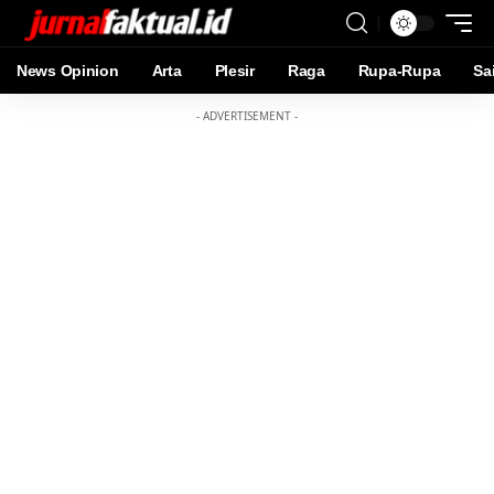
News Opinion
Arta
Plesir
Raga
Rupa-Rupa
Sa
- ADVERTISEMENT -