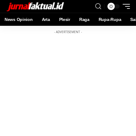
News Opinion
Arta
Plesir
Raga
Rupa-Rupa
Sa
- ADVERTISEMENT -