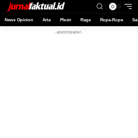
News Opinion
Arta
Plesir
Raga
Rupa-Rupa
Sa
- ADVERTISEMENT -