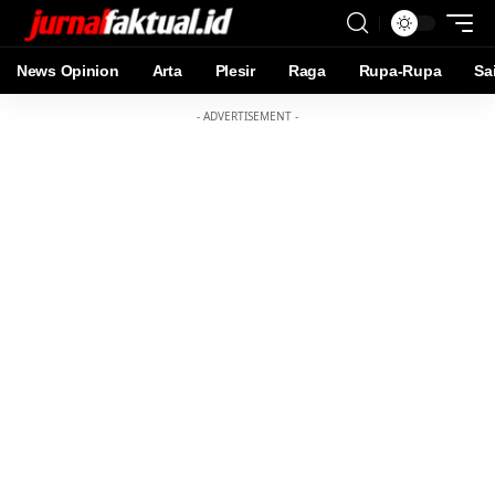
News Opinion
Arta
Plesir
Raga
Rupa-Rupa
Sa
- ADVERTISEMENT -