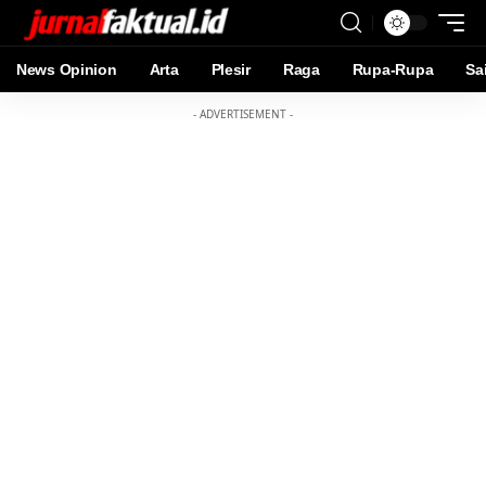
News Opinion
Arta
Plesir
Raga
Rupa-Rupa
Sa
- ADVERTISEMENT -