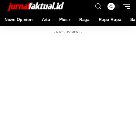
News Opinion
Arta
Plesir
Raga
Rupa-Rupa
Sa
- ADVERTISEMENT -